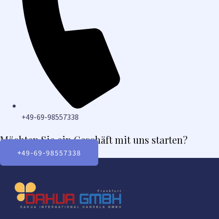
+49-69-98557338
Möchten Sie ein Geschäft mit uns starten?
+49-69-98557338